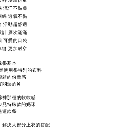
感 流汗不黏膚
圈綿 透氣不黏
力 活動超舒適
設計 層次滿滿
個 可愛的口袋
車縫 更加耐穿
像很基本
它是使用很特別的布料！
澎鬆的份量感
實悶熱的❌
綿褲那種的軟軟感
少見特殊款的媽咪
這款😆
色｜解決大部分上衣的搭配