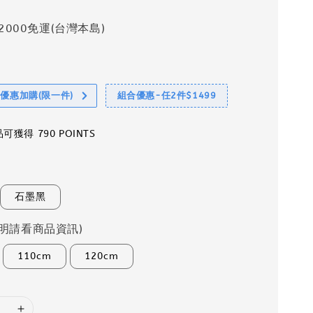
2000免運(台灣本島)
享優惠加購(限一件)
組合優惠-任2件$1499
獲得 790 POINTS
石墨黑
明請看商品資訊)
110cm
120cm