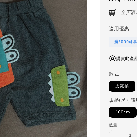
price
全店滿
適用優惠
滿3000可
購買此產品可
款式
柔霧橘
規格(尺寸說
100cm
數量