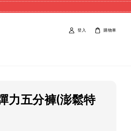
登入
購物車
彈力五分褲(澎鬆特