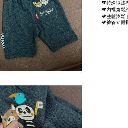
🧡特殊織
🧡內裡寬
🧡整體澎
🧡
褲管立體