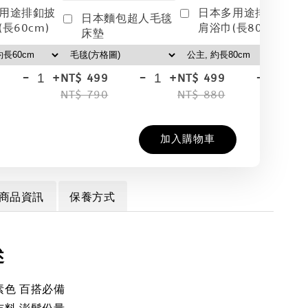
用途排釦披
日本多用途排釦披
日本麵包超人毛毯
長60cm)
肩浴巾(長80cm)
床墊
-
+
-
+
-
+
NT$ 499
NT$ 499
NT
NT$ 790
NT$ 880
NT
加入購物車
商品資訊
保養方式
述
素色 百搭必備
布料 澎鬆份量