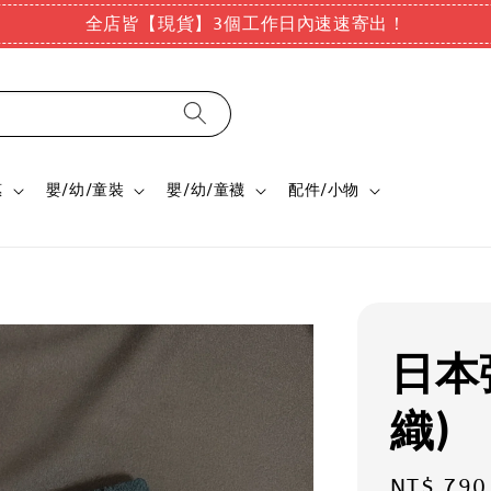
全店皆【現貨】3個工作日內速速寄出！
惠
嬰/幼/童裝
嬰/幼/童襪
配件/小物
日本
織)
Regular
NT$ 790