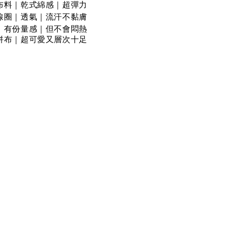
法布料｜乾式綿感｜超彈力
鬆線圈｜透氣｜流汗不黏膚
鬆｜有份量感｜但不會悶熱
拼布
｜
超可愛又層次十足