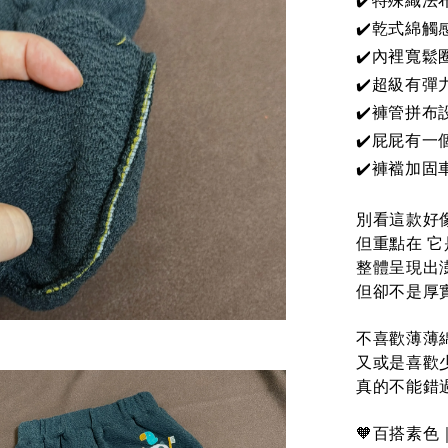
✔️乾式綿觸
✔️內裡寬鬆
✔️超級有彈
✔️褲管拼布
✔️屁屁有一
✔️褲襠加固
別看這款好
但重點在 
整體呈現出
但卻不是厚
不喜歡薄薄
又或是喜歡
真的不能錯過
🧡百搭素