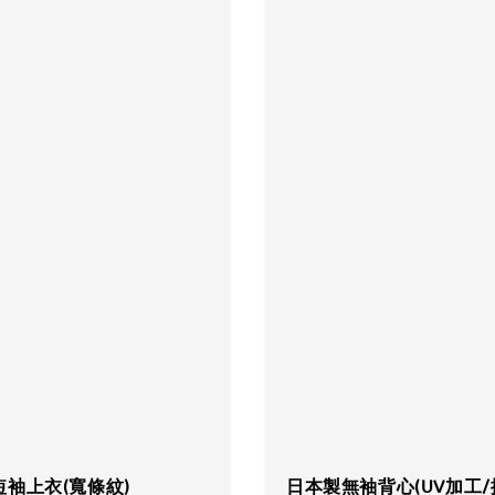
袖上衣(寬條紋)
日本製無袖背心(UV加工/