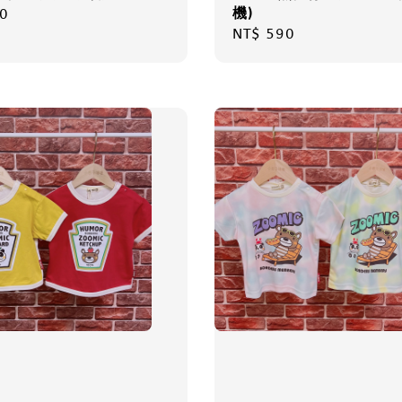
機)
r
0
Regular
NT$ 590
price