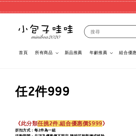
搜尋
首頁
所有商品
新品推薦
年齡推薦
組合優
任2件999
《此分類
任挑2件.組合優惠價$999
》
折扣方式：每2件為一組