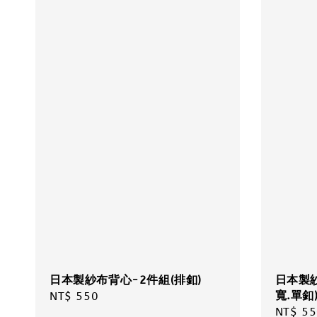
日本製紗布背心-2件組(排釦)
日本製
寬.單釦
Regular
NT$ 550
Regula
NT$ 55
price