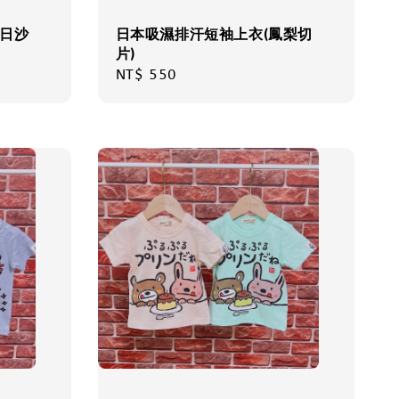
夏日沙
日本吸濕排汗短袖上衣(鳳梨切
片)
Regular
NT$ 550
price