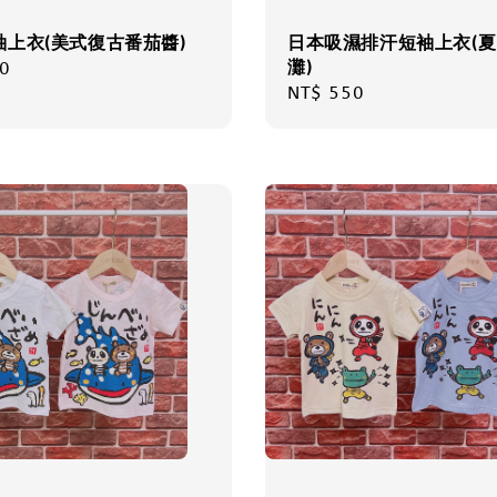
袖上衣(美式復古番茄醬)
日本吸濕排汗短袖上衣(
灘)
r
0
Regular
NT$ 550
price