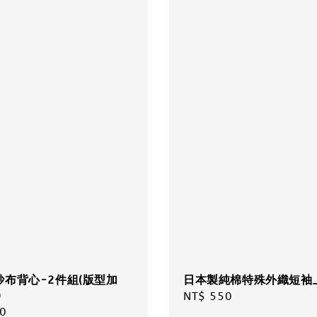
紗布背心-2件組(版型加
日本製純棉特殊外織短袖
)
Regular
NT$ 550
r
0
price