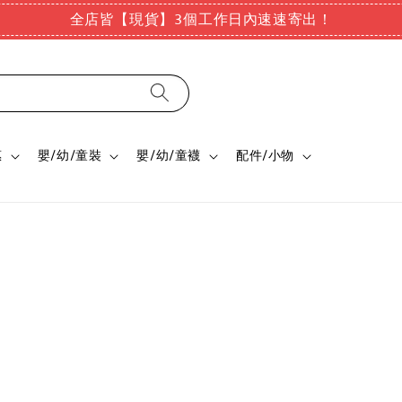
全店皆【現貨】3個工作日內速速寄出！
惠
嬰/幼/童裝
嬰/幼/童襪
配件/小物