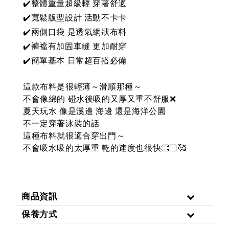
✔️整體重量超級輕 穿著舒適
✔️寬鬆版型設計 活動不卡卡
✔️兩側口袋 是透氣網狀布料
✔️褲襠有加固車縫 更加耐穿
✔️簡單基本 日常超百搭必備
這款布料是很輕薄～滑順那種～
不會像綿的 碰水後吸的又厚又重不舒服❌
夏天玩水 像是溪邊 海邊 還是海洋公園
不一定穿著泳裝的話
這種布料就很適合穿出門～
不會吸水吸的太厚重
乾的速度也很快
👏🏻🥰
商品資訊
保養方式