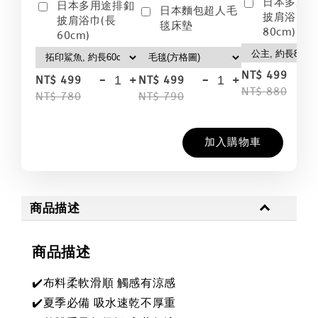
日本多用
日本多用途排釦
日本麵包超人毛
披肩浴巾(
披肩浴巾(長
毯床墊
80cm)
60cm)
-
NT$ 499
-
+
-
+
NT$ 499
NT$ 499
NT$ 880
NT$ 780
NT$ 790
加入購物車
商品描述
商品描述
✔️布料柔軟滑順 觸感有涼感
✔️夏季必備 吸水速乾不厚重