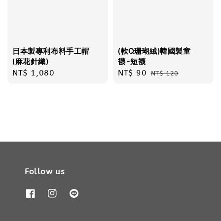
日本製專利布料手工帽
(軟Q珊瑚絨)韓國製童
(麻花針織)
襪-短襪
Regular
NT$ 1,080
Sale
NT$ 90
Regular
NT$ 120
price
price
price
Follow us