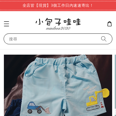
全店皆【現貨】3個工作日內速速寄出！
搜尋