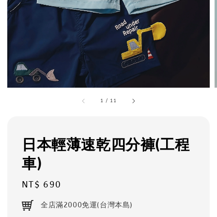
1
/
11
日本輕薄速乾四分褲(工程
車)
Regular
NT$ 690
price
全店滿2000免運(台灣本島)