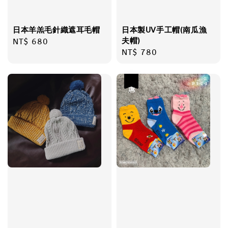
日本羊羔毛針織遮耳毛帽
日本製UV手工帽(南瓜漁
夫帽)
Regular
NT$ 680
Regular
NT$ 780
price
price
優惠