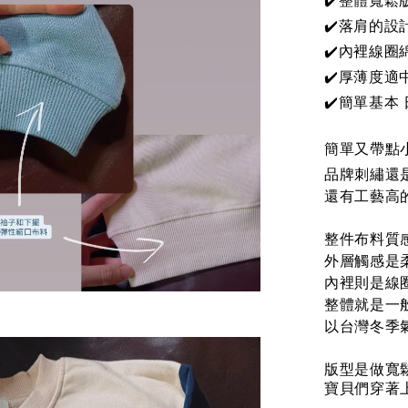
✔️落肩的設
✔️內裡線圈
✔️厚薄度適
✔️簡單基本
簡單又帶點小
品牌刺繡還
還有工藝高
整件布料質
外層觸感是
內裡則是線
整體就是一
以台灣冬季氣
版型是做寬
寶貝們穿著