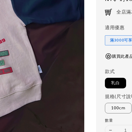
price
全店滿
適用優惠
滿3000可
購買此產品可
款式
乳白
規格(尺寸說
100cm
數量