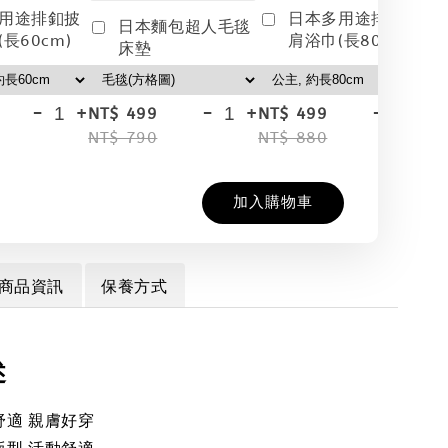
用途排釦披
日本多用途排釦披
日本麵包超人毛毯
長60cm)
肩浴巾(長80cm)
床墊
-
+
-
+
-
+
NT$ 499
NT$ 499
NT
NT$ 790
NT$ 880
NT
加入購物車
商品資訊
保養方式
述
舒適 親膚好穿
版型 活動舒適