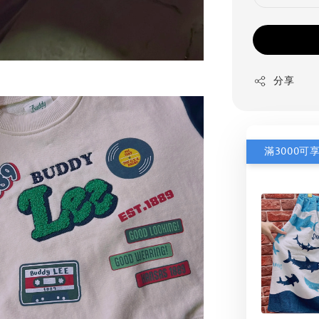
分享
滿3000可