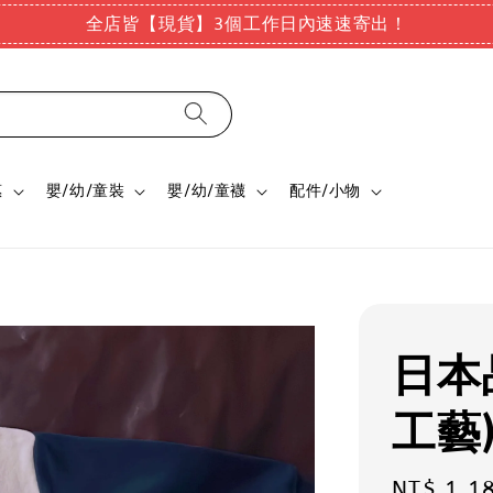
全店皆【現貨】3個工作日內速速寄出！
惠
嬰/幼/童裝
嬰/幼/童襪
配件/小物
日本
工藝
Regular
NT$ 1,1