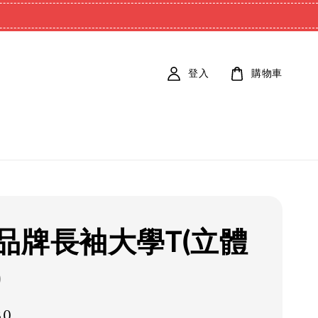
登入
購物車
品牌長袖大學T(立體
)
80