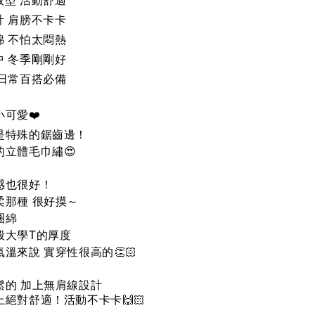
計 肩膀不卡卡
綿 不怕太悶熱
中 冬季剛剛好
 日常百搭必備
可愛❤️
是特殊的鋸齒邊！
的立體毛巾繡😍
感也很好！
柔那種 很好摸～
圈綿
般大學T的厚度
溫來說 實穿性很高的👏🏻
鬆的 加上無肩線設計
上絕對舒適！活動不卡卡
🙌🏻