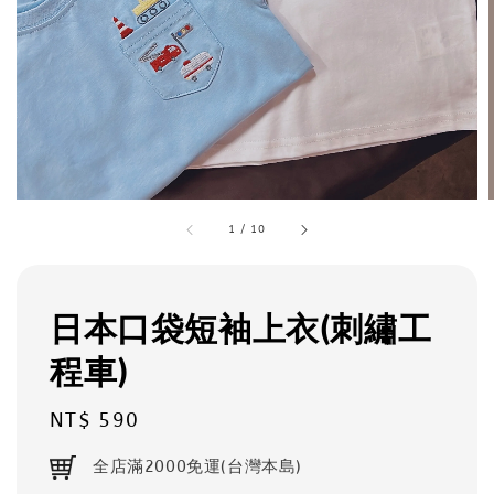
1
/
10
日本口袋短袖上衣(刺繡工
程車)
Regular
NT$ 590
price
全店滿2000免運(台灣本島)