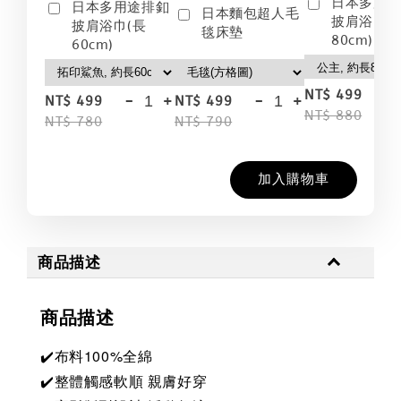
日本多用
日本多用途排釦
日本麵包超人毛
披肩浴巾(
披肩浴巾(長
毯床墊
80cm)
60cm)
-
NT$ 499
-
+
-
+
NT$ 499
NT$ 499
NT$ 880
NT$ 780
NT$ 790
加入購物車
商品描述
商品描述
✔️布料100%全綿
✔️整體觸感軟順 親膚好穿