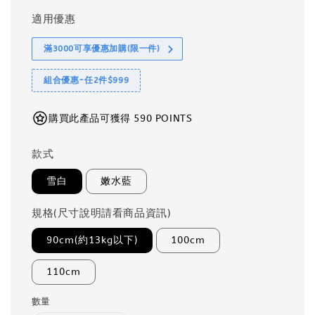
適用優惠
滿3000可享優惠加購(限一件)
組合優惠-任2件$999
購買此產品可獲得 590 POINTS
款式
雪白
嫩水藍
規格(尺寸說明請看商品資訊)
90cm(約13kg以下)
100cm
110cm
數量