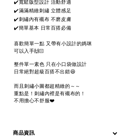
✔️寬鬆版型設計 活動舒適
✔️滿滿精緻刺繡 立體感足
✔️刺繡內有襯布 不磨皮膚
✔️簡單基本 日常百搭必備
喜歡簡單一點 又帶有小設計的媽咪
可以入手🙌🏻
整件單一素色 只在小口袋做設計
日常絕對超級百搭不出錯😆
而且刺繡小圖都超精緻的～～
重點是！刺繡內裡是有襯布的！
不用擔心不舒服
❤️
商品資訊