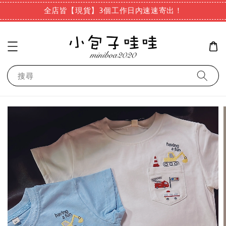
全店皆【現貨】3個工作日內速速寄出！
搜尋