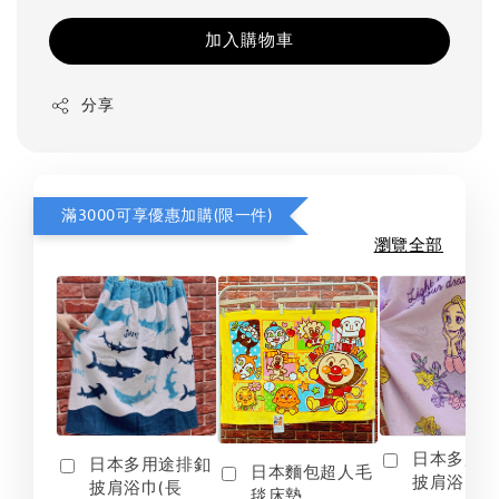
加入購物車
分享
滿3000可享優惠加購(限一件)
瀏覽全部
日本多用
日本多用途排釦
日本麵包超人毛
披肩浴巾(
披肩浴巾(長
毯床墊