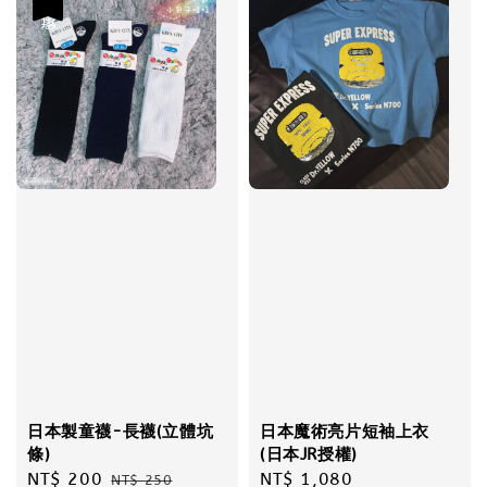
優惠
日本製童襪-長襪(立體坑
日本魔術亮片短袖上衣
條)
(日本JR授權)
Sale
NT$ 200
Regular
Regular
NT$ 1,080
NT$ 250