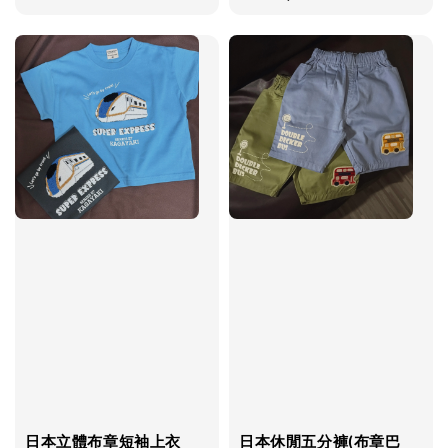
price
price
price
日本立體布章短袖上衣
日本休閒五分褲(布章巴