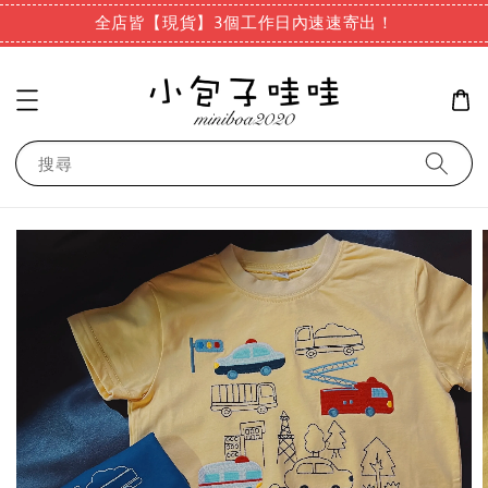
全店皆【現貨】3個工作日內速速寄出！
搜尋