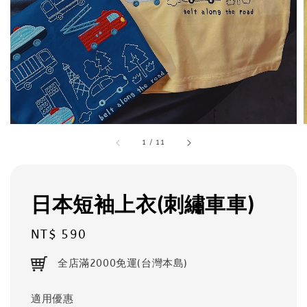
1
/
11
日本短袖上衣(刺繡車車)
Regular
NT$ 590
price
全店滿2000免運(台灣本島)
適用優惠