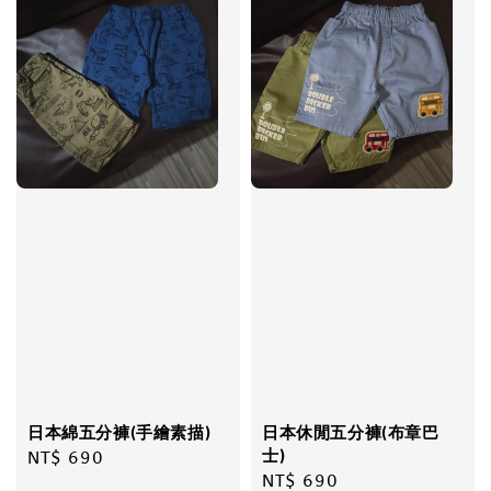
日本綿五分褲(手繪素描)
日本休閒五分褲(布章巴
士)
Regular
NT$ 690
Regular
NT$ 690
price