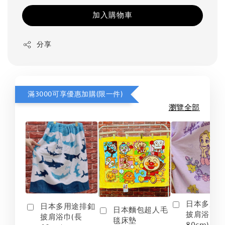
加入購物車
分享
滿3000可享優惠加購(限一件)
瀏覽全部
日本多用
日本多用途排釦
日本麵包超人毛
披肩浴巾(
披肩浴巾(長
毯床墊