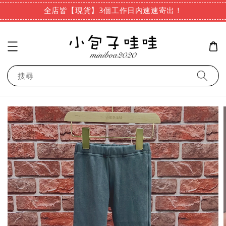
全店皆【現貨】3個工作日內速速寄出！
搜尋