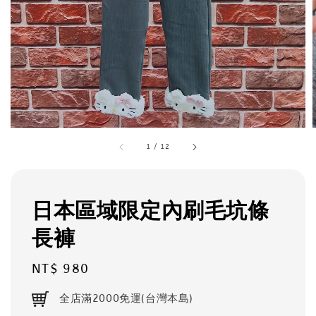
1
/
12
日本區域限定內刷毛坑條
長褲
Regular
NT$ 980
price
全店滿2000免運(台灣本島)