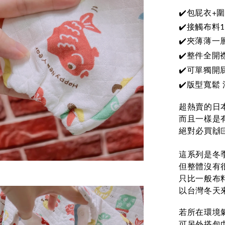
✔️包屁衣+
✔️接觸布料
夾薄薄一
✔️
整件全開
✔️
可單獨開
✔️
版型寬鬆
✔️
超熱賣的日本
而且一樣是
絕對必買🙌
這系列是冬
但整體沒有
只比一般布
以台灣冬天
若所在環境
可另外搭包巾