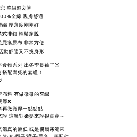
圍兜 整組超划算
100%全綿 親膚舒適
層綿
厚薄度剛剛好
襟式排釦
輕鬆穿脫
屁屁換尿布
非常方便
活動舒適又不挑身形
食物系列 出冬季長袖了😍
有搭配圍兜的套組！

季布料 有做微微的夾綿
很厚❌
料再微微厚一點點點
來說 這種對嫩嬰來說很實穿～
氣溫真的較低 或是偶爾寒流來
/外套/帽子/襪子/手套…等配件