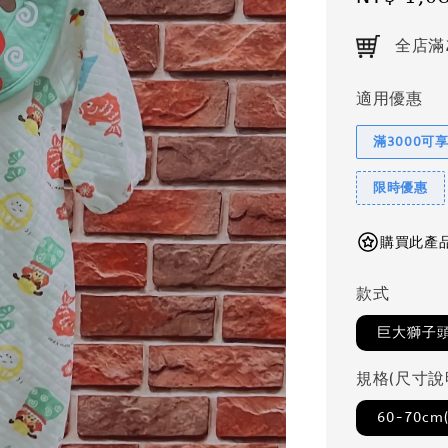
price
全店滿
適用優惠
滿3000可
限時優惠
購買此產品可
款式
巨大獅子
規格(尺寸說
60-70cm