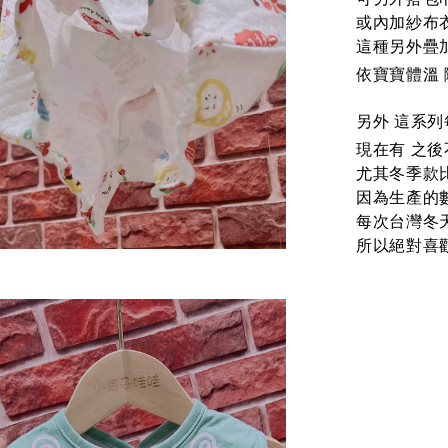
或內加紗布
這種另外疊加
依寶寶體溫 
另外 這系列
現在有 之
尤其冬季款
因為生產的
每次台灣冬
所以絕對喜