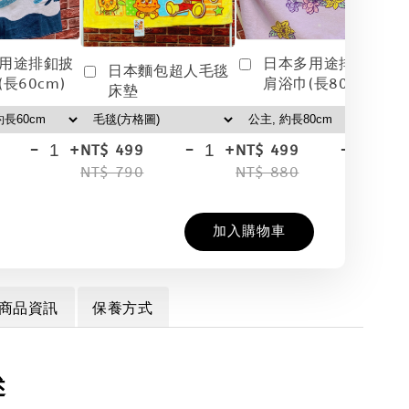
用途排釦披
日本多用途排釦披
日本麵包超人毛毯
長60cm)
肩浴巾(長80cm)
床墊
-
+
-
+
-
+
NT$ 499
NT$ 499
NT
NT$ 790
NT$ 880
NT
加入購物車
商品資訊
保養方式
述