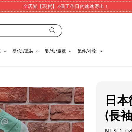
全店皆【現貨】3個工作日內速速寄出！
惠
嬰/幼/童裝
嬰/幼/童襪
配件/小物
日本
(長袖
Sale
NT$ 1,0