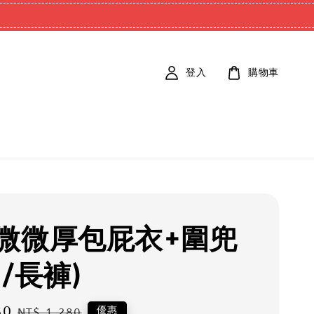
登入
購物車
微微厚包屁衣+圍兜
/長褲)
80
Regular
優惠
NT$ 1,280