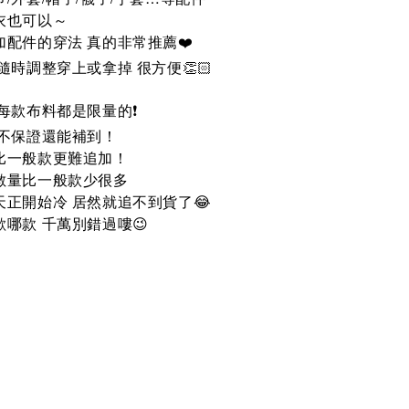
衣也可以～
配件的穿法 真的非常推薦❤️
隨時調整穿上或拿掉 很方便👏🏻
每款布料都是限量的❗️
後不保證還能補到！
比一般款更難追加！
數量比一般款少很多
天正開始冷 居然就追不到貨了😂
歡哪款
千萬別錯過嘍
😉