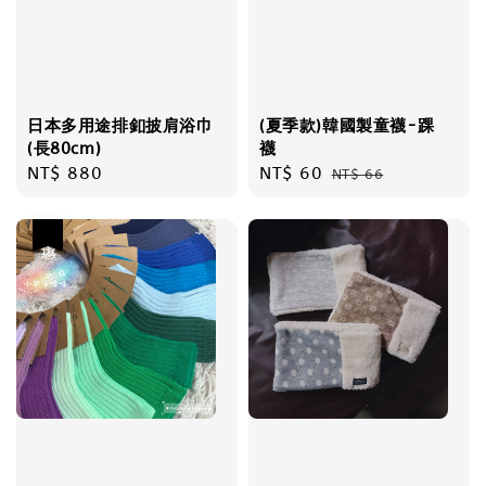
日本多用途排釦披肩浴巾
(夏季款)韓國製童襪-踝
(長80cm)
襪
Regular
NT$ 880
Sale
NT$ 60
Regular
NT$ 66
price
price
price
優惠