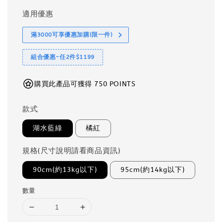
適用優惠
滿3000可享優惠加購(限一件)
組合優惠-任2件$1199
購買此產品可獲得 750 POINTS
款式
湖水藍綠
橘紅
規格(尺寸說明請看商品資訊)
90cm(約13kg以下)
95cm(約14kg以下)
數量