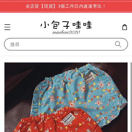
全店皆【現貨】3個工作日內速速寄出！
搜尋