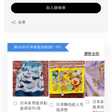
加入購物車
分享
滿3000可享優惠加購(限一件)
瀏覽全部
日本多用
日本多用途排釦
日本麵包超人毛
披肩浴巾(
披肩浴巾(長
毯床墊