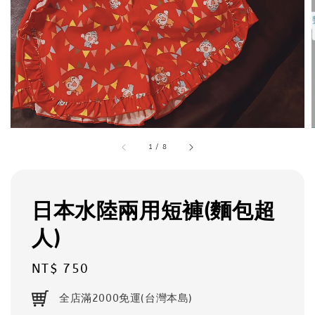
1
/
8
日本水陸兩用短褲(麵包超
人)
Regular
NT$ 750
price
全店滿2000免運(台灣本島)