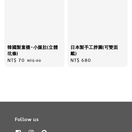
韓國製童襪-小腿肚(立體
日本製手工脖圍(可雙面
坑條)
戴)
Sale
NT$ 70
Regular
Regular
NT$ 680
NT$ 90
price
price
price
Follow us