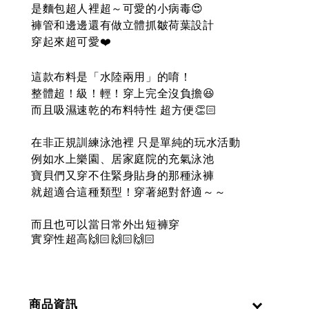
是麵包超人裡超～可愛的小病毒😍
褲管和邊邊還有做立體抓皺荷葉設計
穿起來超可愛❤️
這款布料是「水陸兩用」的唷！
整體超！級！輕！穿上完全沒負擔😆
而且吸濕速乾的布料特性 超方便👏🏻
在非正規訓練泳池裡 只是單純的玩水活動
例如水上樂園、居家庭院的充氣泳池
寶貝們又穿不住緊身貼身的那種泳褲
就超適合這種類型！穿著絕對舒適～～
而且也可以當日常外出短褲穿
實穿性超高
🙌🏻🙌🏻🙌🏻
商品資訊