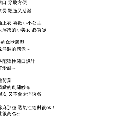
縮口
穿脫方便
衣長 飄逸又活潑
袖上衣 喜歡小小公主
浮誇的小美女 必買😍
字的傘狀版型
像洋裝的感覺～
搭配彈性縮口設計
可愛感～
體荷葉
精緻的刺繡紗布
次 又不會太浮誇😆
ok
綿麻那種
透氣性絕對很
！
性很高
👏🏻