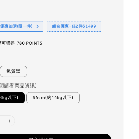
享優惠加購(限一件)
組合優惠-任2件$1499
獲得 780 POINTS
氣質黑
明請看商品資訊)
3kg以下)
95cm(約14kg以下)