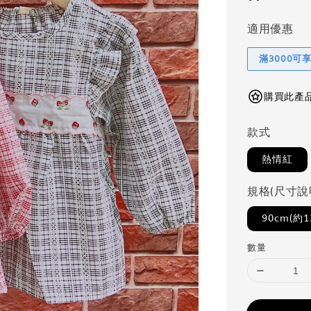
適用優惠
滿3000可
購買此產品可
款式
熱情紅
規格(尺寸說
90cm(約1
數量