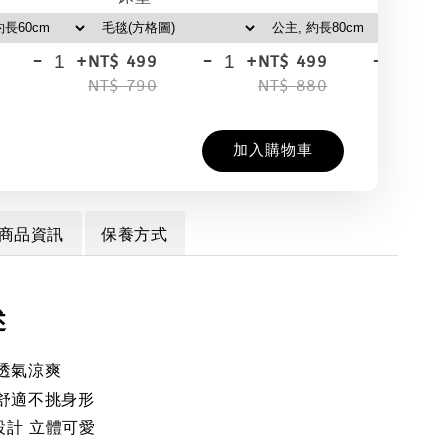
-
+
-
+
-
+
NT$ 499
NT$ 499
NT
NT$ 790
NT$ 880
NT
加入購物車
商品資訊
保養方式
述
 透氣涼爽
 舒適不挑身形
設計 立體可愛