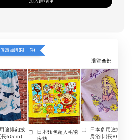
加入購物車
享優惠加購(限一件)
瀏覽全部
用途排釦披
日本多用途排釦披
日本麵包超人毛毯
長60cm)
肩浴巾(長80cm)
床墊