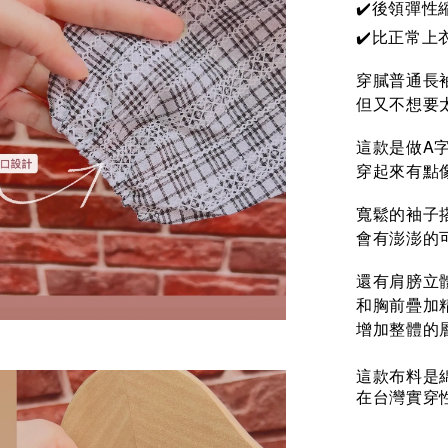
✔️後領彈性
✔️比正常上
穿膩普通長
但又不想要太
這款是做A
穿起來有點
寬鬆的袖子
會有澎澎的
還有肩膀立
和胸前疊加
增加整體的層
這款布料是
在台灣實穿