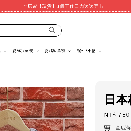
全店皆【現貨】3個工作日內速速寄出！
惠
嬰/幼/童裝
嬰/幼/童襪
配件/小物
日本
Regular
NT$ 780
price
全店滿