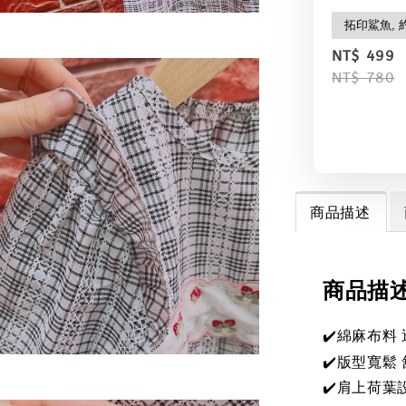
NT$ 499
NT$ 780
商品描述
商品描
綿麻布料
✔️
✔️
版型寬鬆
✔️肩上荷葉