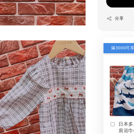
分享
滿3000可
日本多
肩浴巾(