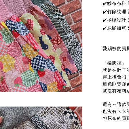
✔️紗布布料
✔️
竹節紋理
✔️
捲腹設計
✔️屁屁加寬
愛踢被的寶貝
「捲腹褲」
就是在肚子
穿上後會很
避免睡覺踢
就沒有布料
還有～這款
也沒有卡卡
包尿布的寶寶