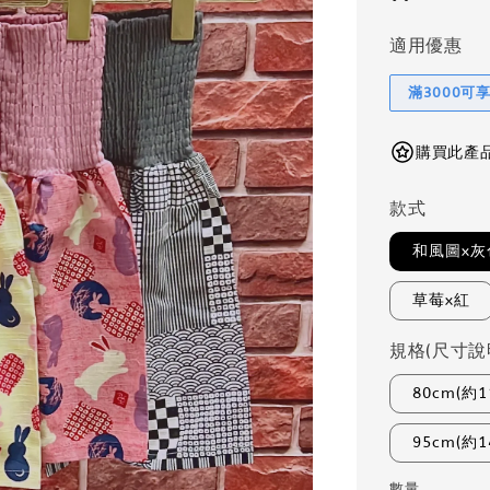
適用優惠
滿3000可
購買此產品可
款式
和風圖x灰
草莓x紅
規格(尺寸說
80cm(約1
95cm(約1
數量