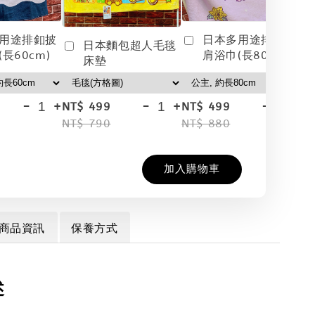
用途排釦披
日本多用途排釦披
日本麵包超人毛毯
長60cm)
肩浴巾(長80cm)
床墊
-
+
-
+
-
+
NT$ 499
NT$ 499
NT
NT$ 790
NT$ 880
NT
加入購物車
商品資訊
保養方式
述