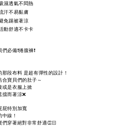
 吸濕透氣不悶熱
 流汗不易黏膚
 避免踢被著涼
 活動舒適不卡卡
們必備❗️捲腹褲❗️
的那段布料
是超有彈性的設計！
貼合寶貝們的肚子～
被或是衣服上掀
遮擋而著涼❌
屁屁特別加寬
的中線！
們穿著絕對非常舒適👏🏻