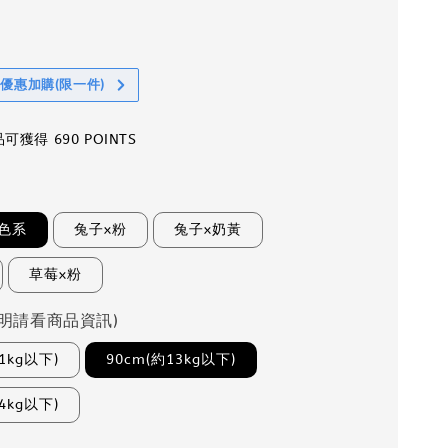
享優惠加購(限一件)
獲得 690 POINTS
色系
兔子x粉
兔子x奶黃
草莓x粉
明請看商品資訊)
1kg以下)
90cm(約13kg以下)
4kg以下)