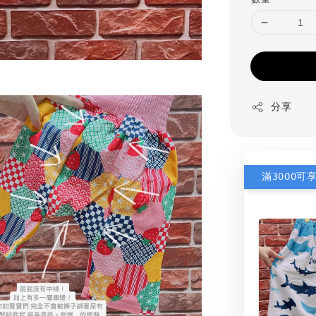
分享
滿3000可