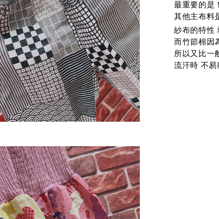
最重要的是
其他主布料是
紗布的特性
而竹節棉因
所以又比一
流汗時
不易