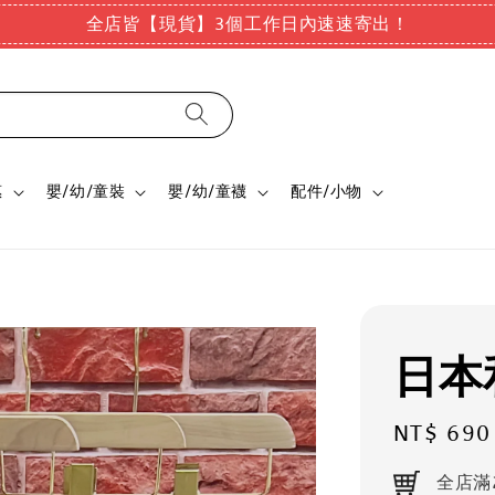
全店皆【現貨】3個工作日內速速寄出！
惠
嬰/幼/童裝
嬰/幼/童襪
配件/小物
日本
Regular
NT$ 690
price
全店滿