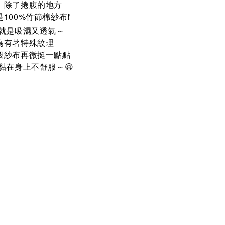
！除了捲腹的地方
100%竹節棉紗布❗️
 就是吸濕又透氣～
為有著特殊紋理
般紗布再微挺一點點
黏在身上不舒服～
😆