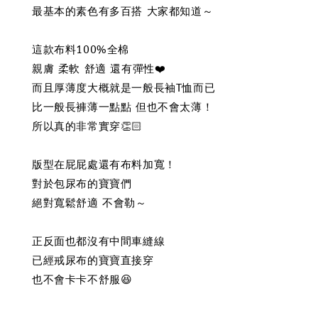
最基本的素色有多百搭 大家都知道～
這款布料100%全棉
親膚 柔軟 舒適 還有彈性❤️
而且厚薄度大概就是一般長袖T恤而已
比一般長褲薄一點點 但也不會太薄！
所以真的非常實穿👏🏻
版型在屁屁處還有布料加寬！
對於包尿布的寶寶們
絕對寬鬆舒適 不會勒～
正反面也都沒有中間車縫線
已經戒尿布的寶寶直接穿
也不會卡卡不舒服😆