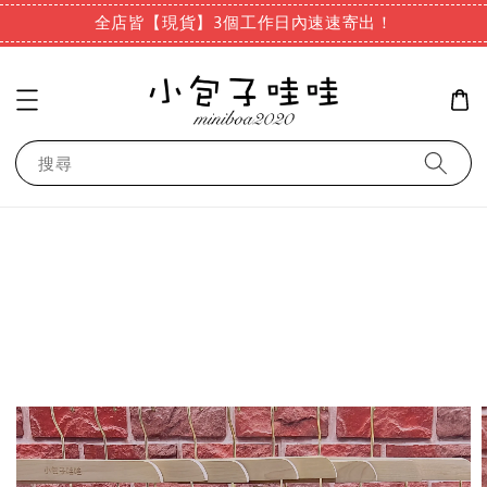
全店皆【現貨】3個工作日內速速寄出！
搜尋