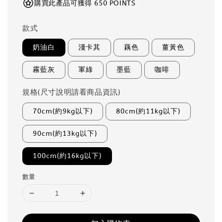
購買此產品可獲得 650 POINTS
款式
奶油白
淺卡其
藕色
薑黃色
霧藍灰
軍綠
墨藍
咖啡
規格(尺寸說明請看商品資訊)
70cm(約9kg以下)
80cm(約11kg以下)
90cm(約13kg以下)
100cm(約16kg以下)
數量