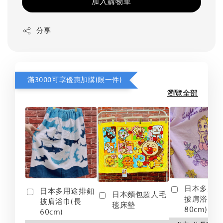
加入購物車
分享
滿3000可享優惠加購(限一件)
瀏覽全部
日本多用
日本多用途排釦
日本麵包超人毛
披肩浴巾(
披肩浴巾(長
毯床墊
80cm)
60cm)