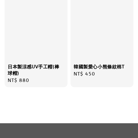
日本製涼感UV手工帽(棒
韓國製愛心小熊條紋棉T
球帽)
Regular
NT$ 450
Regular
NT$ 880
price
price