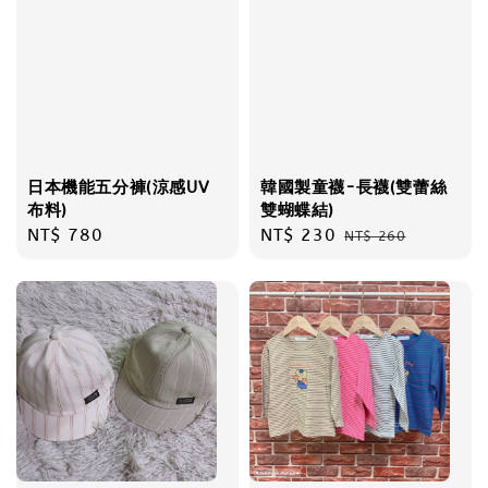
日本機能五分褲(涼感UV
韓國製童襪-長襪(雙蕾絲
布料)
雙蝴蝶結)
Regular
NT$ 780
Sale
NT$ 230
Regular
NT$ 260
price
price
price