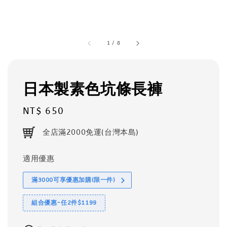
1
/
8
日本製素色坑條長褲
Regular
NT$ 650
price
全店滿2000免運(台灣本島)
適用優惠
滿3000可享優惠加購(限一件)
組合優惠-任2件$1199