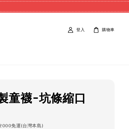
登入
購物車
製童襪-坑條縮口
2000免運(台灣本島)