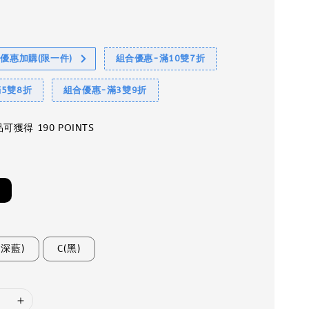
享優惠加購(限一件)
組合優惠-滿10雙7折
5雙8折
組合優惠-滿3雙9折
獲得 190 POINTS
(深藍)
C(黑)