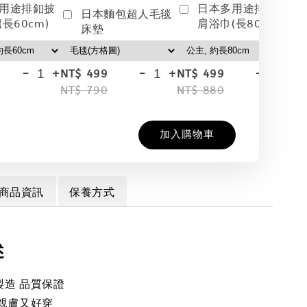
用途排釦披
日本多用途排釦披
日本麵包超人毛毯
長60cm)
肩浴巾(長80cm)
床墊
-
+
-
+
-
+
NT$ 499
NT$ 499
NT
NT$ 790
NT$ 880
NT
加入購物車
商品資訊
保養方式
述
製造 品質保證
 親膚又好穿