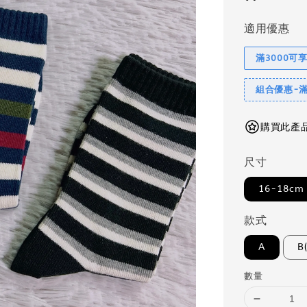
適用優惠
滿3000可
組合優惠-滿
購買此產品可
尺寸
16-18cm
款式
A
B
數量