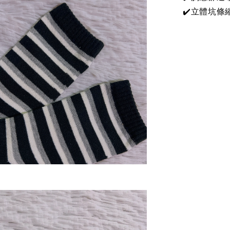
✔️立體坑條