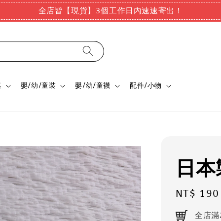
全店皆【現貨】3個工作日內速速寄出！
惠
嬰/幼/童裝
嬰/幼/童襪
配件/小物
日本
Regular
NT$ 190
price
全店滿