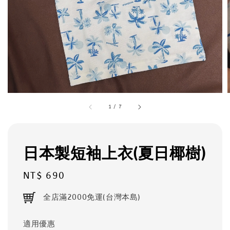
1
/
7
日本製短袖上衣(夏日椰樹)
Regular
NT$ 690
price
全店滿2000免運(台灣本島)
適用優惠