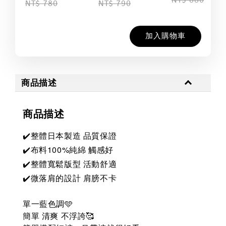
NT$ 880
NT$ 780
NT$ 790
加入購物車
商品描述
商品描述
✔️整體日本製造 品質保證
✔️布料100%純綿 觸感好
✔️整體寬鬆版型 活動舒適
✔️微落肩的設計 肩膀不卡
單一藍色調🩵
簡單 清爽 不浮誇🥰