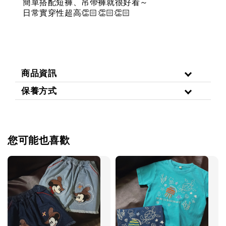
簡單搭配短褲、吊帶褲就很好看～
日常實穿性超高
👏🏻👏🏻👏🏻
商品資訊
保養方式
您可能也喜歡