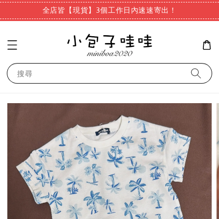
全店皆【現貨】3個工作日內速速寄出！
搜尋