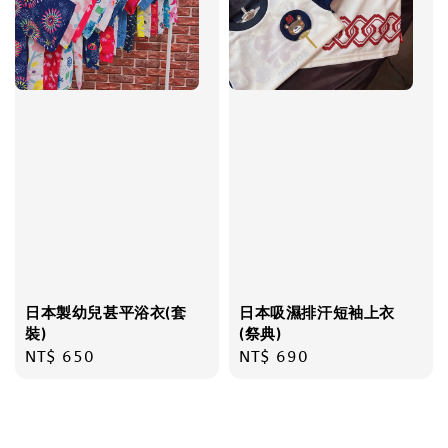
日本製幼兒甚平浴衣(套
日本吸濕排汗短袖上衣
裝)
(祭典)
Regular
NT$ 650
Regular
NT$ 690
price
price