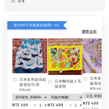
分享
滿3000可享優惠加購(限一件)
瀏覽全部
日本多用
日本多用途排釦
日本麵包超人毛
披肩浴巾(
披肩浴巾(長
毯床墊
80cm)
60cm)
-
NT$ 499
-
+
-
+
NT$ 499
NT$ 499