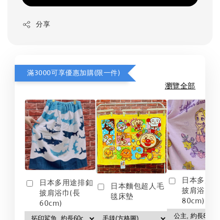
分享
滿3000可享優惠加購(限一件)
瀏覽全部
日本多用
日本多用途排釦
日本麵包超人毛
披肩浴巾(
披肩浴巾(長
毯床墊
80cm)
60cm)