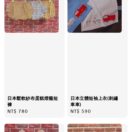
日本鬆軟紗布蛋糕燈籠短
日本立體短袖上衣(刺繡
褲
車車)
Regular
NT$ 780
Regular
NT$ 590
price
price