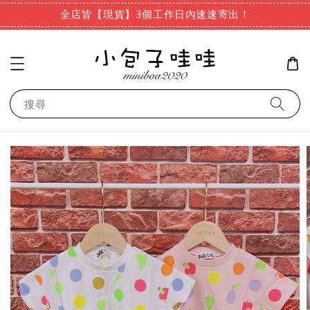
全店皆【現貨】3個工作日內速速寄出！
搜尋