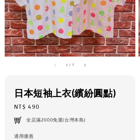
1
/
7
日本短袖上衣(繽紛圓點)
Regular
NT$ 490
price
全店滿2000免運(台灣本島)
適用優惠