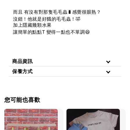
而且 有沒有對那隻毛毛蟲🐛感覺很眼熟？
沒錯！他就是好餓的毛毛蟲！🤣
加上隱藏幾顆水果
T
讓簡單的點點
變得一點也不單調
😆
商品資訊
保養方式
您可能也喜歡