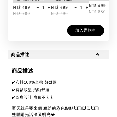
-
NT$ 499
-
+
-
+
NT$ 499
NT$ 499
NT$ 880
NT$ 780
NT$ 790
加入購物車
商品描述
商品描述
✔️布料100%全棉 好舒適
✔️
寬鬆版型 活動舒適
✔️落肩
設計 肩膀不卡卡
夏天就是要來個 繽紛的彩色點點🙌🏻🙌🏻🙌🏻
整體陽光活潑又明亮❤️