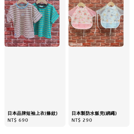
日本品牌短袖上衣(條紋)
日本製防水飯兜(綁繩)
Regular
NT$ 690
Regular
NT$ 290
price
price