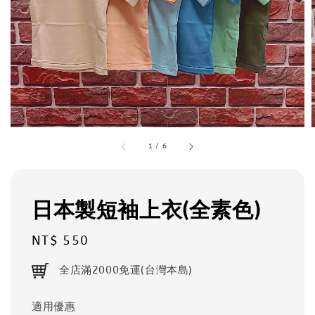
1
/
6
日本製短袖上衣(全素色)
Regular
NT$ 550
price
全店滿2000免運(台灣本島)
適用優惠