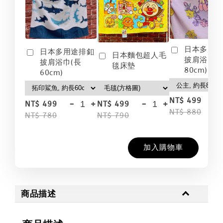
日本多用
日本多用途排釦
日本麵包超人毛
披肩浴巾(
披肩浴巾(長
毯床墊
80cm)
60cm)
-
NT$ 499
-
+
-
+
NT$ 499
NT$ 499
NT$ 880
NT$ 780
NT$ 790
加入購物車
商品描述