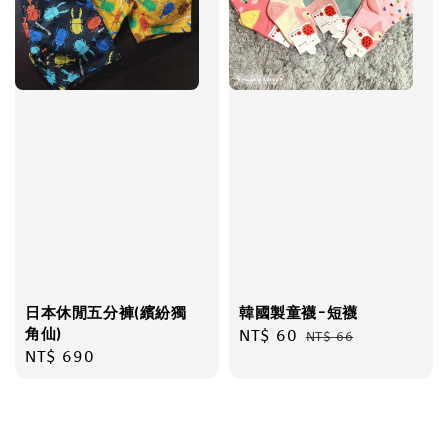
日本休閒五分褲(繽紛獨
韓國製童襪-短襪
角仙)
Sale
NT$ 60
Regular
NT$ 66
Regular
NT$ 690
price
price
price