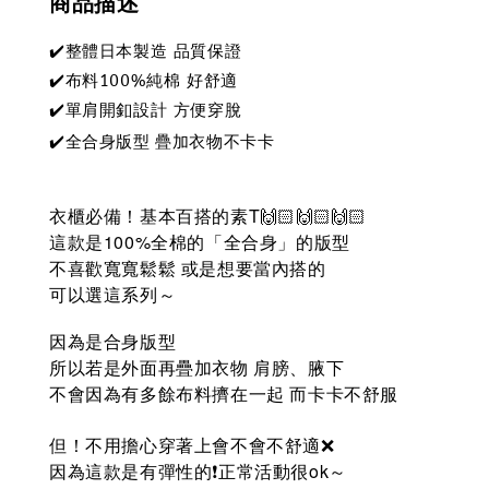
商品描述
✔️整體日本製造 品質保證
✔️布料100%純棉 好舒適
✔️單肩開釦設計 方便穿脫
✔️全合身版型 疊加衣物不卡卡
衣櫃必備！基本百搭的素T🙌🏻🙌🏻🙌🏻
這款是100%全棉的「全合身」的版型
不喜歡寬寬鬆鬆 或是想要當內搭的
可以選這系列～
因為是合身版型
所以若是外面再疊加衣物
肩膀、腋下
不會因為有多餘布料擠在一起
而卡卡不舒服
但！不用擔心穿著上會不會不舒適❌
因為這款是有彈性的❗️正常活動很ok～