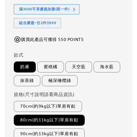
滿3000可享優惠加購(限一件)
組合優惠-任2件$999
購買此產品可獲得 550 POINTS
款式
奶膚
蜜桃橘
天空藍
海水藍
抹茶綠
極深橄欖綠
規格(尺寸說明請看商品資訊)
70cm(約9kg以下)單肩有釦
80cm(約11kg以下)單肩有釦
90cm(約13kg以下)單肩有釦