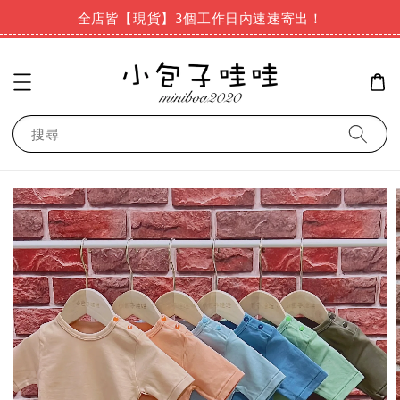
全店皆【現貨】3個工作日內速速寄出！
搜尋