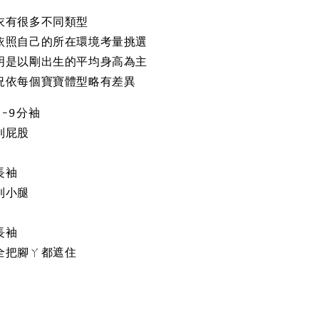
衣有很多不同類型
依照自己的所在環境考量挑選
明是以剛出生的平均身高為主
況依每個寶寶體型略有差異
-9分袖
到屁股
長袖
到小腿
長袖
全把腳ㄚ都遮住