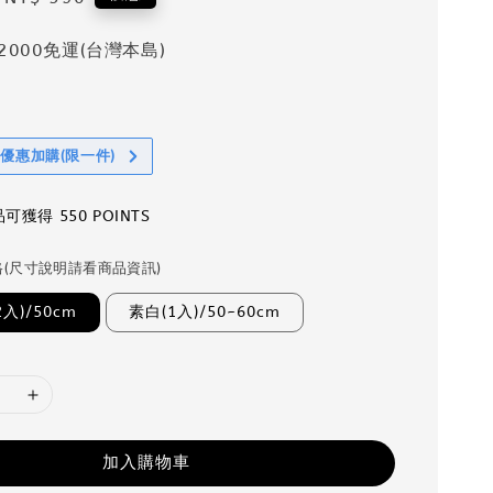
price
2000免運(台灣本島)
享優惠加購(限一件)
獲得 550 POINTS
格(尺寸說明請看商品資訊)
入)/50cm
素白(1入)/50~60cm
加入購物車