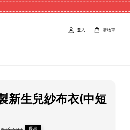
登入
購物車
製新生兒紗布衣(中短
Regular
優惠
NT$ 590