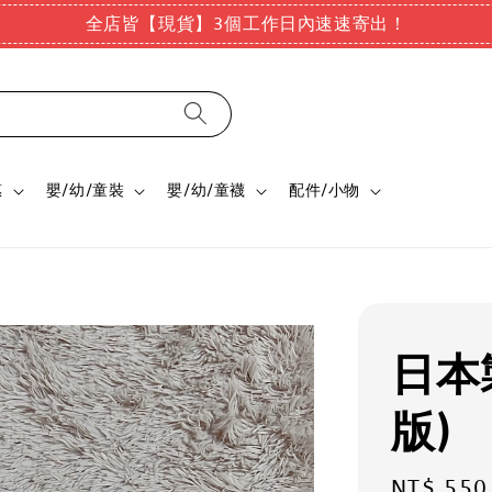
全店皆【現貨】3個工作日內速速寄出！
惠
嬰/幼/童裝
嬰/幼/童襪
配件/小物
日本
版)
Sale
NT$ 550