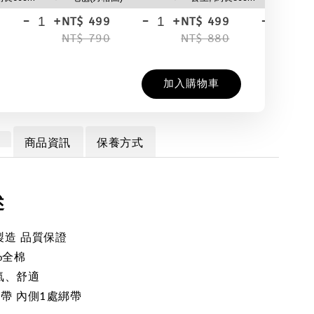
-
+
-
+
-
+
NT$ 499
NT$ 499
NT
NT$ 790
NT$ 880
NT
加入購物車
商品資訊
保養方式
述
製造 品質保證
%全棉
氣、舒適
綁帶 內側1處綁帶