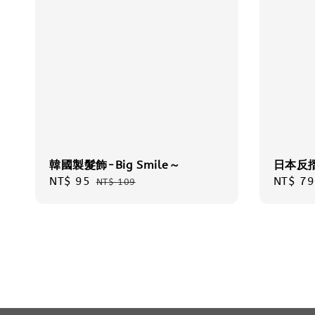
韓國製髮飾-Big Smile～
日本反
Sale
NT$ 95
Regular
Regula
NT$ 79
NT$ 109
price
price
price