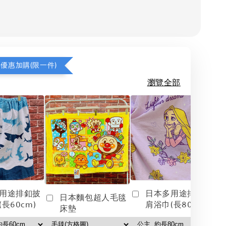
享優惠加購(限一件)
瀏覽全部
用途排釦披
日本多用途排釦披
日本麵包超人毛毯
長60cm)
肩浴巾(長80cm)
床墊