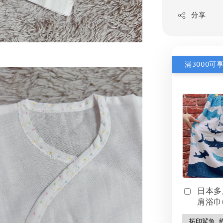
分享
滿3000可
日本多
肩浴巾(