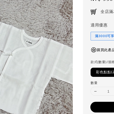
price
全店滿
適用優惠
滿3000可
購買此產品可
款式(數量)/規
彩色點點(2
數量