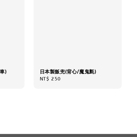
車)
日本製飯兜(背心/魔鬼氈)
Regular
NT$ 250
price