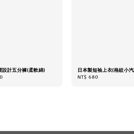
摺設計五分褲(柔軟綿)
日本製短袖上衣(格紋小汽
r
0
Regular
NT$ 680
price