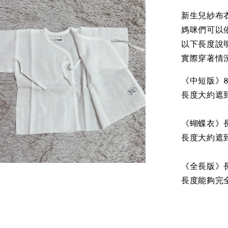
新生兒紗布
媽咪們可以
以下長度說
實際穿著情
《中短版》8
長度大約遮
《蝴蝶衣》
長度大約遮
《全長版》
長度能夠完