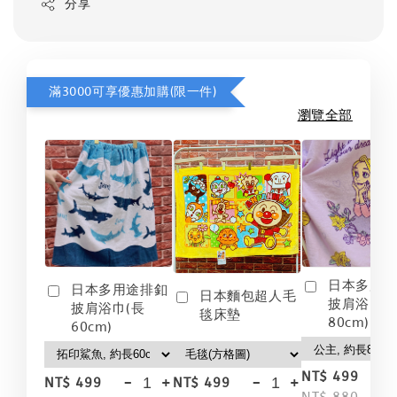
分享
滿3000可享優惠加購(限一件)
瀏覽全部
日本多用
日本多用途排釦
日本麵包超人毛
披肩浴巾(
披肩浴巾(長
毯床墊
80cm)
60cm)
-
NT$ 499
-
+
-
+
NT$ 499
NT$ 499