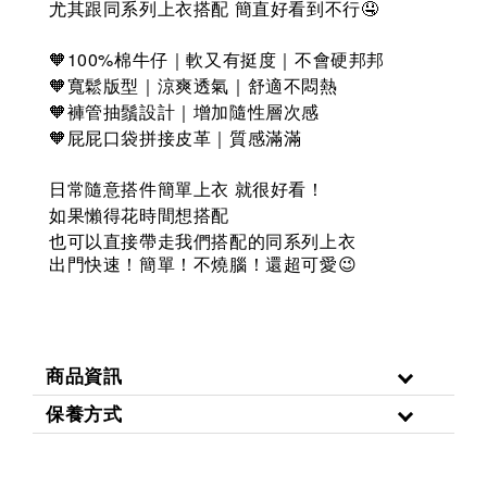
尤其跟同系列上衣搭配 簡直好看到不行🤤
🧡100%棉牛仔｜軟又有挺度｜不會硬邦邦
🧡寬鬆版型｜涼爽透氣｜舒適不悶熱
🧡褲管抽鬚設計｜增加隨性層次感
🧡屁屁口袋拼接皮革｜質感滿滿
日常隨意搭件簡單上衣 就很好看！
如果懶得花時間想搭配
也可以直接帶走我們搭配的同系列上衣
出門快速！簡單！不燒腦！還超可愛
😉
商品資訊
保養方式