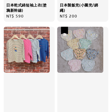
日本乾式綿短袖上衣(塗
日本製飯兜(小圍兜/綁
鴉新幹線)
繩)
Regular
NT$ 590
Regular
NT$ 200
price
price
優惠