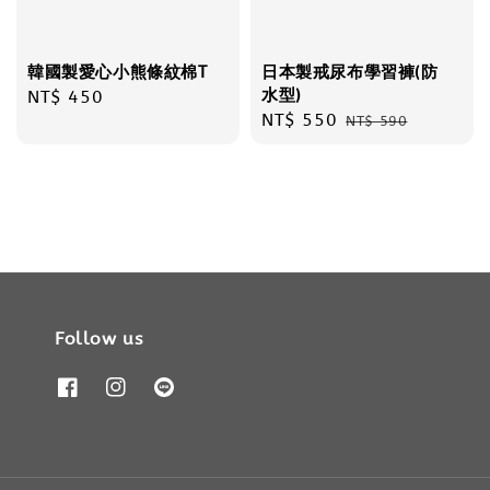
韓國製愛心小熊條紋棉T
日本製戒尿布學習褲(防
水型)
Regular
NT$ 450
Sale
NT$ 550
Regular
price
NT$ 590
price
price
Follow us