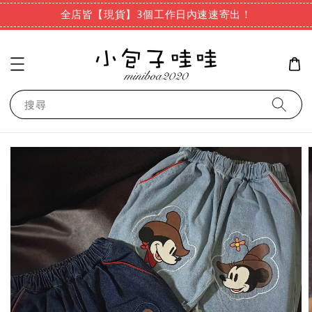
全店皆【現貨】3個工作日內速速寄出！
搜尋