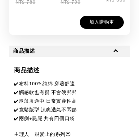
NT$ 880
NT$ 780
NT$ 790
加入購物車
商品描述
商品描述
✔️布料100%純綿 穿著舒適
✔️觸感軟也有挺 不會硬邦邦
✔️厚薄度適中 日常實穿性高
✔️寬鬆版型 涼爽透氣不悶熱
✔️兩側+屁屁 共有四個口袋
主理人一眼愛上的系列😍