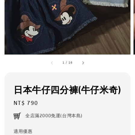
1
/
16
日本牛仔四分褲(牛仔米奇)
Regular
NT$ 790
price
全店滿2000免運(台灣本島)
適用優惠