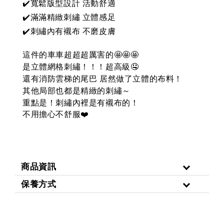
✔️寬鬆版型設計 活動舒適
✔️滿滿精緻刺繡 立體感足
✔️刺繡內有襯布 不磨皮膚
這件的車車超超超厲害的🤩🤩🤩
是立體網格刺繡！！！超高級🤤
還有消防雲梯的尾巴 居然做了立體的布料！
其他局部也都是精緻的刺繡～
重點是！刺繡內裡是有襯布的！
不用擔心不舒服
❤️
商品資訊
保養方式