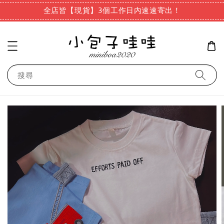
全店皆【現貨】3個工作日內速速寄出！
搜尋