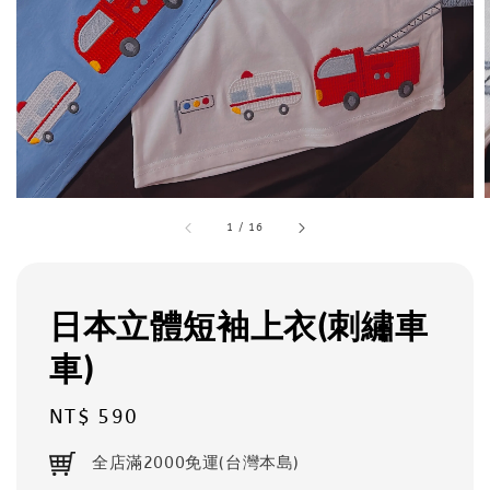
1
/
16
日本立體短袖上衣(刺繡車
車)
Regular
NT$ 590
price
全店滿2000免運(台灣本島)