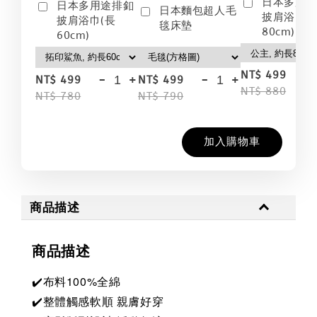
日本多用
日本多用途排釦
日本麵包超人毛
披肩浴巾(
披肩浴巾(長
毯床墊
80cm)
60cm)
-
NT$ 499
-
+
-
+
NT$ 499
NT$ 499
NT$ 880
NT$ 780
NT$ 790
加入購物車
商品描述
商品描述
✔️布料100%全綿
✔️整體觸感軟順 親膚好穿