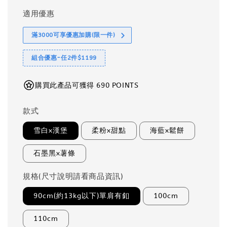
適用優惠
滿3000可享優惠加購(限一件)
組合優惠-任2件$1199
購買此產品可獲得 690 POINTS
款式
雪白x漢堡
柔粉x甜點
海藍x鬆餅
石墨黑x薯條
規格(尺寸說明請看商品資訊)
90cm(約13kg以下)單肩有釦
100cm
110cm