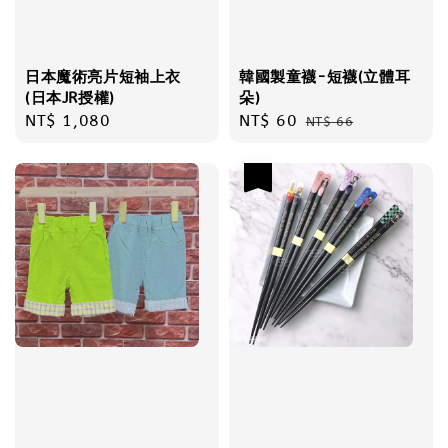
日本魔術亮片短袖上衣
韓國製童襪-短襪(立體耳
(日本JR授權)
朵)
Regular
NT$ 1,080
Sale
NT$ 60
Regular
NT$ 66
price
price
price
優惠