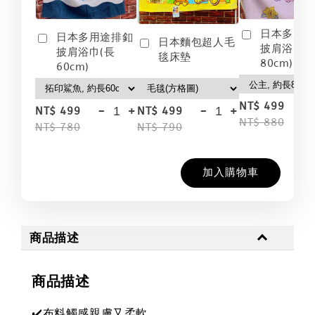
日本多用
日本多用途排釦
日本麵包超人毛
披肩浴巾(
披肩浴巾(長
毯床墊
80cm)
60cm)
-
NT$ 499
-
+
-
+
NT$ 499
NT$ 499
NT$ 880
NT$ 780
NT$ 790
加入購物車
商品描述
商品描述
✔️布料觸感親膚又柔軟