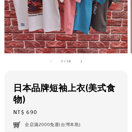
1
/
18
日本品牌短袖上衣(美式食
物)
Regular
NT$ 690
price
全店滿2000免運(台灣本島)