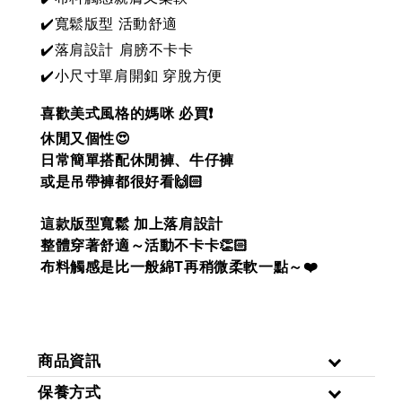
寬鬆版型 活動舒適
✔️
✔️落肩
設計 肩膀不卡卡
✔️小尺寸單肩開釦 穿脫方便
喜歡美式風格的媽咪 必買❗️
休閒又個性😍
日常簡單搭配休閒褲、牛仔褲
或是吊帶褲都很好看🙌🏻
這款版型寬鬆 加上落肩設計
整體穿著舒適～活動不卡卡👏🏻
T
布料觸感是比一般綿
再稍微柔軟一點～
❤️
商品資訊
保養方式