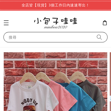
全店皆【現貨】3個工作日內速速寄出！
搜尋