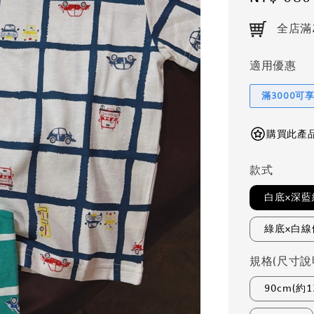
price
全店滿
適用優惠
滿3000可
購買此產品可
款式
白底x深藍
綠底x白線
規格(尺寸說
90cm(約