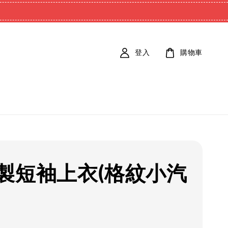
登入
購物車
製短袖上衣(格紋小汽