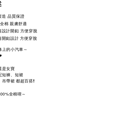
述
製造 品質保證
%全棉 親膚舒適
肩設計開釦 方便穿脫
肩開釦設計 方便穿脫
條上的小汽車～
️
還是女寶
配短褲、短裙
吊帶裙 都超百搭❗️
100%
全棉唷～