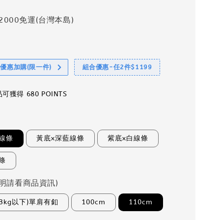
2000免運(台灣本島)
享優惠加購(限一件)
組合優惠-任2件$1199
獲得 680 POINTS
線條
黃底x深藍線條
紫底x白線條
條
明請看商品資訊)
13kg以下)單肩有釦
100cm
110cm