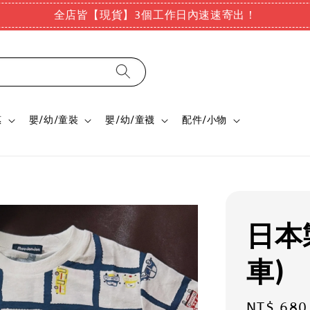
全店皆【現貨】3個工作日內速速寄出！
惠
嬰/幼/童裝
嬰/幼/童襪
配件/小物
日本
車)
Regular
NT$ 680