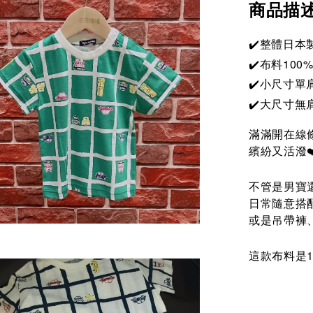
商品描
✔️整體日本
✔️布料100
✔️小尺寸單
✔️大尺寸無
滿滿開在線
繽紛又活潑❤
不管是男寶
日常隨意搭
或是吊帶褲、
這款布料是