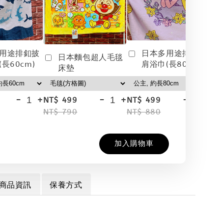
用途排釦披
日本多用途排釦披
日本麵包超人毛毯
長60cm)
肩浴巾(長80cm)
床墊
-
+
-
+
-
+
NT$ 499
NT$ 499
NT
NT$ 790
NT$ 880
NT
加入購物車
商品資訊
保養方式