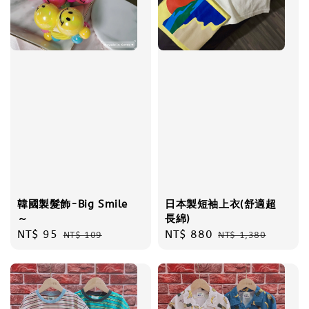
韓國製髮飾-Big Smile
日本製短袖上衣(舒適超
～
長綿)
Sale
NT$ 95
Regular
Sale
NT$ 880
Regular
NT$ 109
NT$ 1,380
price
price
price
price