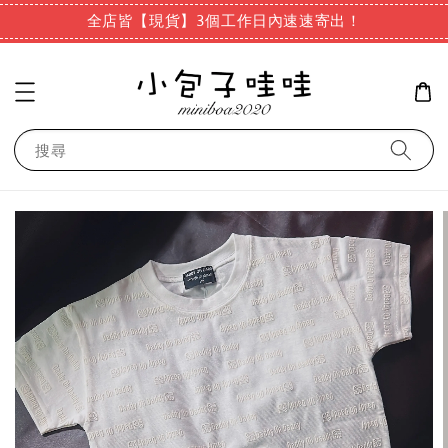
全店皆【現貨】3個工作日內速速寄出！
搜尋