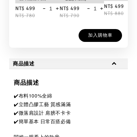
-
NT$ 499
-
+
-
+
NT$ 499
NT$ 499
NT$ 880
NT$ 780
NT$ 790
加入購物車
商品描述
商品描述
✔️布料100%全綿
✔️立體凸膠工藝 質感滿滿
✔️微落肩設計 肩膀不卡卡
✔️簡單基本 日常百搭必備
闆娘一眼看上的款😍