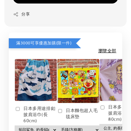
分享
滿3000可享優惠加購(限一件)
瀏覽全部
日本多用
日本多用途排釦
日本麵包超人毛
披肩浴巾(
披肩浴巾(長
毯床墊
80cm)
60cm)