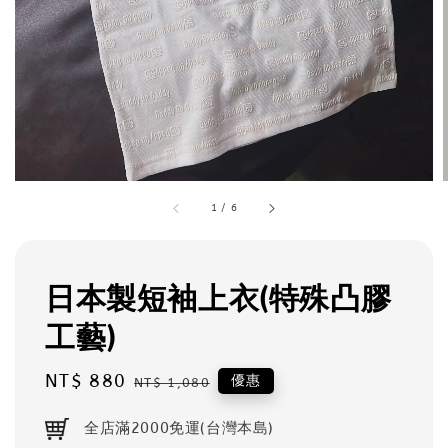
1
/
6
日本製短袖上衣(特殊凸膠
工藝)
Sale
NT$ 880
Regular
優惠
NT$ 1,080
price
price
全店滿2000免運(台灣本島)