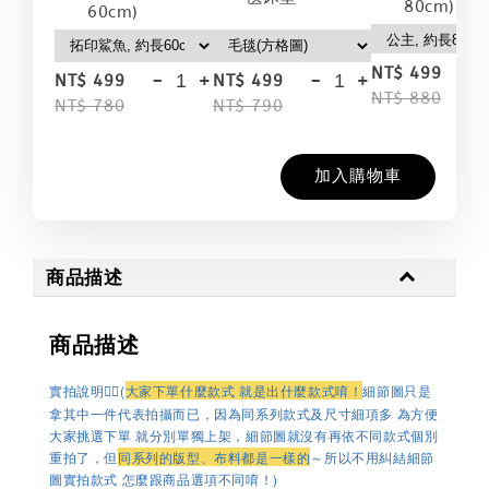
80cm)
60cm)
-
NT$ 499
-
+
-
+
NT$ 499
NT$ 499
NT$ 880
NT$ 780
NT$ 790
加入購物車
商品描述
商品描述
實拍說明👉🏻(
大家下單什麼款式 就是出什麼款式唷！
細節圖只是
拿其中一件代表拍攝而已，因為
同系列款式及尺寸細項多 為方便
大家挑選下單 就分別單獨上架，細節圖就沒有再依不同款式個別
重拍了，但
同系列的版型、布料都是一樣的
～所以不用糾結細節
圖實拍款式 怎麼跟商品選項不同唷！
)