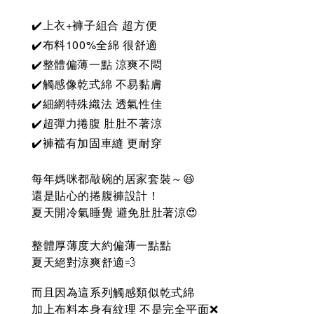
✔️上衣+褲子組合 超方便
✔️布料100%全綿 很舒適
✔️整體偏薄一點 涼爽不悶
✔️觸感像乾式綿 不易黏膚
✔️細網特殊織法 透氣性佳
✔️超彈力捲腹 肚肚不著涼
✔️褲襠有加固車縫 更耐穿
每年媽咪都敲碗的居家套裝～😆
還是貼心的捲腹褲設計！
夏天開冷氣睡覺 避免肚肚著涼😍
整體厚薄度大約偏薄一點點
夏天絕對涼爽舒適💨
而且因為這系列觸感類似乾式綿
加上布料本身有紋理 不是完全平面❌