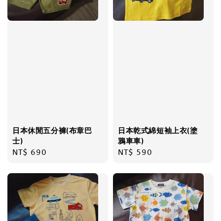
日本休閒五分褲(布章巴
日本乾式綿短袖上衣(塗
士)
鴉車車)
Regular
NT$ 690
Regular
NT$ 590
price
price