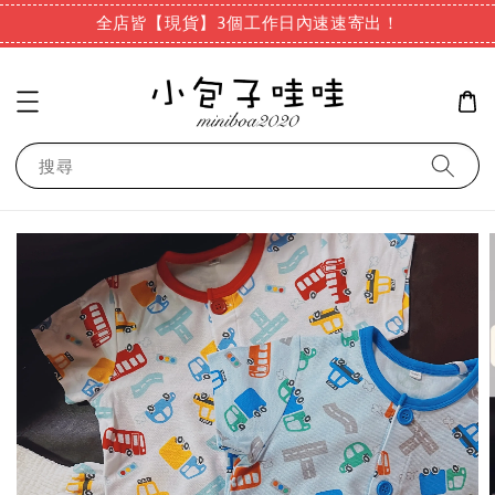
全店皆【現貨】3個工作日內速速寄出！
搜尋