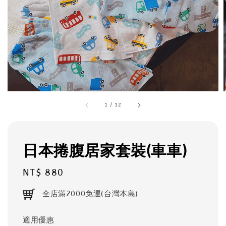
1
/
12
日本捲腹居家套裝(車車)
Regular
NT$ 880
price
全店滿2000免運(台灣本島)
適用優惠