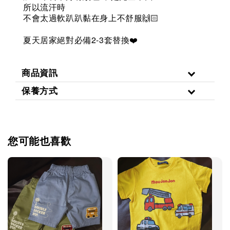
所以流汗時
不會太過軟趴趴黏在身上不舒服
🙌🏻
2-3
夏天居家絕對必備
套替換
❤️
商品資訊
保養方式
您可能也喜歡