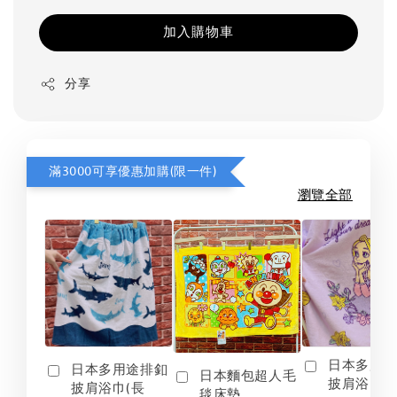
加入購物車
分享
滿3000可享優惠加購(限一件)
瀏覽全部
日本多用
日本多用途排釦
日本麵包超人毛
披肩浴巾(
披肩浴巾(長
毯床墊