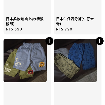
日本柔軟短袖上衣(衝浪
日本牛仔四分褲(牛仔米
熊熊)
奇)
Regular
NT$ 590
Regular
NT$ 790
price
price