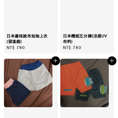
日本趣味掀布短袖上衣
日本機能五分褲(涼感UV
(望遠鏡)
布料)
Regular
NT$ 780
Regular
NT$ 780
price
price