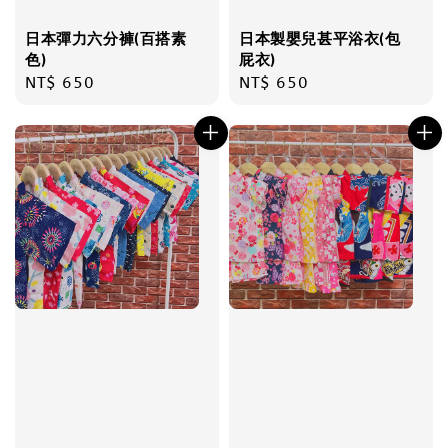
日本彈力六分褲(百搭素
日本製嬰兒甚平浴衣(包
色)
屁衣)
Regular
NT$ 650
Regular
NT$ 650
price
price