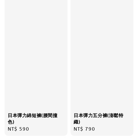
日本彈力綿短褲(腰間撞
日本彈力五分褲(澎鬆特
色)
織)
Regular
NT$ 590
Regular
NT$ 790
price
price