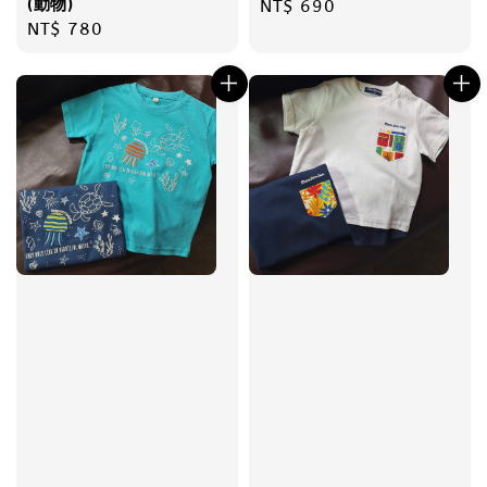
(動物)
Regular
NT$ 690
Regular
NT$ 780
price
price