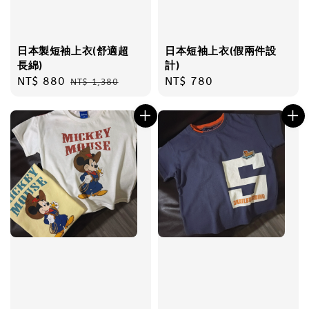
日本製短袖上衣(舒適超
日本短袖上衣(假兩件設
長綿)
計)
Sale
NT$ 880
Regular
Regular
NT$ 780
NT$ 1,380
price
price
price