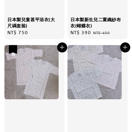
日本製兒童甚平浴衣(大
日本製新生兒二重織紗布
尺碼套裝)
衣(蝴蝶衣)
Regular
NT$ 750
Sale
NT$ 390
Regular
NT$ 450
price
price
price
優惠