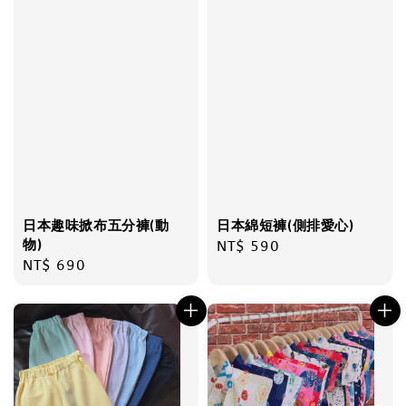
日本趣味掀布五分褲(動
日本綿短褲(側排愛心)
物)
Regular
NT$ 590
Regular
NT$ 690
price
price