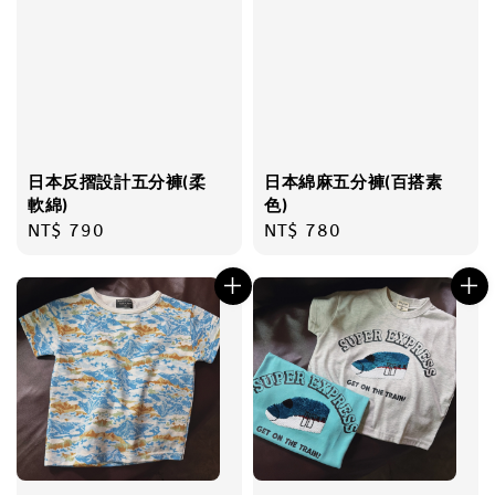
日本反摺設計五分褲(柔
日本綿麻五分褲(百搭素
軟綿)
色)
Regular
NT$ 790
Regular
NT$ 780
price
price