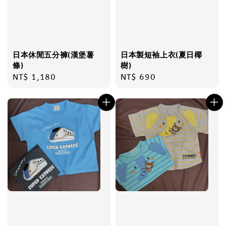
日本休閒五分褲(漢堡薯
日本製短袖上衣(夏日椰
條)
樹)
Regular
NT$ 1,180
Regular
NT$ 690
price
price