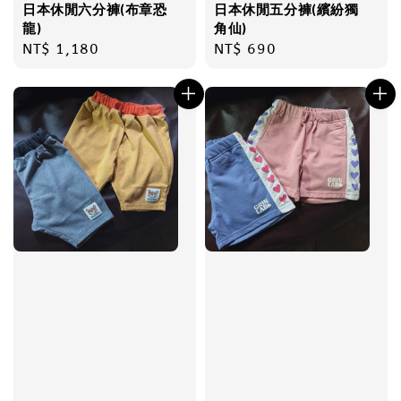
日本休閒六分褲(布章恐
日本休閒五分褲(繽紛獨
龍)
角仙)
Regular
NT$ 1,180
Regular
NT$ 690
price
price