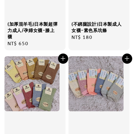
(加厚混羊毛)日本製超彈
(不綁腿設計)日本製成人
力成人/孕婦女襪-膝上
女襪-素色系坑條
襪
Regular
NT$ 180
Regular
NT$ 650
price
price