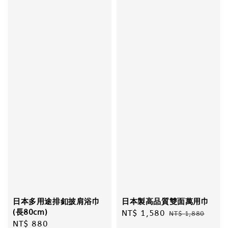
日本多用途排釦披肩浴巾
日本製高品質雙面萬用巾
(長80cm)
Sale
NT$ 1,580
Regular
NT$ 1,880
Regular
NT$ 880
price
price