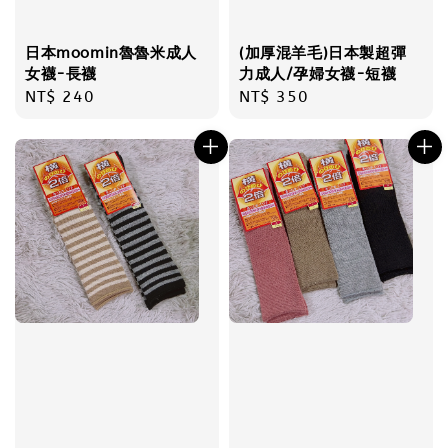
日本moomin魯魯米成人
(加厚混羊毛)日本製超彈
女襪-長襪
力成人/孕婦女襪-短襪
Regular
NT$ 240
Regular
NT$ 350
price
price