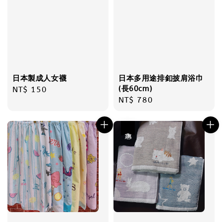
日本製成人女襪
日本多用途排釦披肩浴巾
(長60cm)
Regular
NT$ 150
Regular
NT$ 780
price
price
優惠