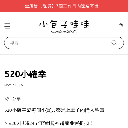
全店皆【現貨】3個工作日內速速寄出！
搜尋
520小確幸
MAY 20, 25
分享
520小確幸🎁每個小寶貝都是上輩子的情人🫶🏻
⚡️5/20⚡️限時24h⚡️官網超福超商免運折扣！