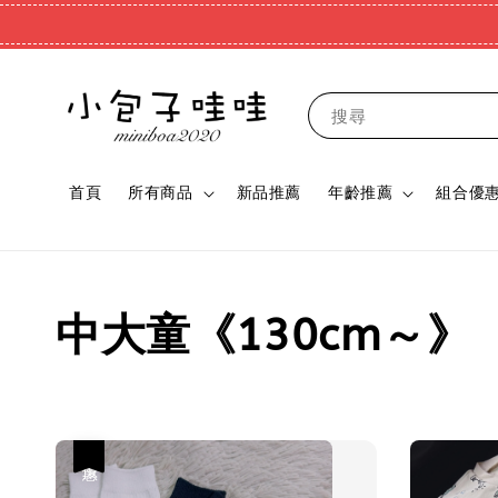
搜尋
首頁
所有商品
新品推薦
年齡推薦
組合優
中大童《130cm～》
優惠