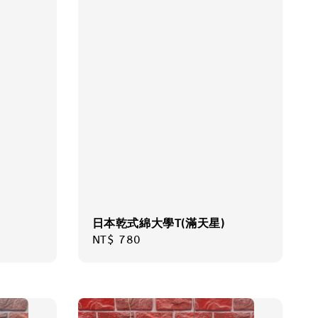
日本乾式綿大學T(滿天星)
Regular
NT$ 780
price