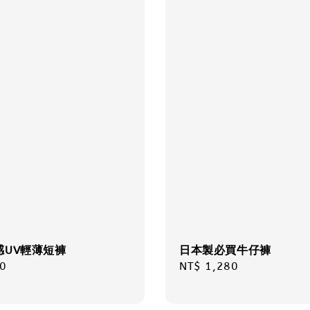
感UV輕薄短褲
日本製必買牛仔褲
r
0
Regular
NT$ 1,280
price