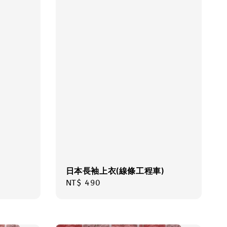
日本長袖上衣(線條工程車)
Regular
NT$ 490
price