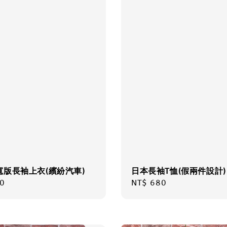
寬版長袖上衣(繽紛汽車)
日本長袖T恤(假兩件設計)
r
0
Regular
NT$ 680
price