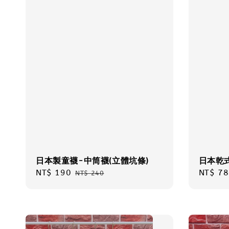
日本製童襪-中筒襪(立體坑條)
日本乾式
Sale
NT$ 190
Regular
Regula
NT$ 78
NT$ 240
price
price
price