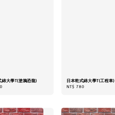
綿大學T(塗鴉恐龍)
日本乾式綿大學T(工程車)
r
0
Regular
NT$ 780
price