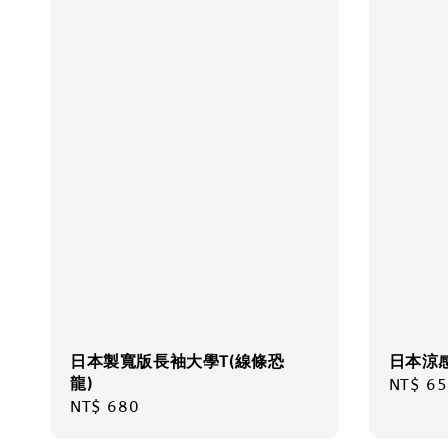
日本製寬版長袖大學T(線條恐
日本涼
龍)
Regula
NT$ 65
Regular
NT$ 680
price
price