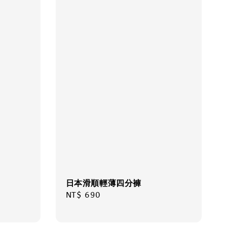
日本滑順輕薄四分褲
Regular
NT$ 690
price