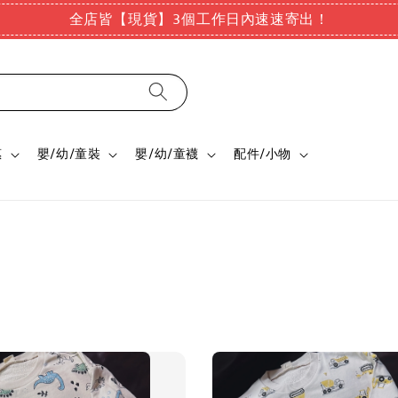
全店皆【現貨】3個工作日內速速寄出！
惠
嬰/幼/童裝
嬰/幼/童襪
配件/小物